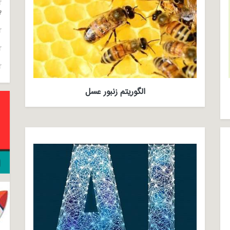
ب
الگوریتم زنبور عسل