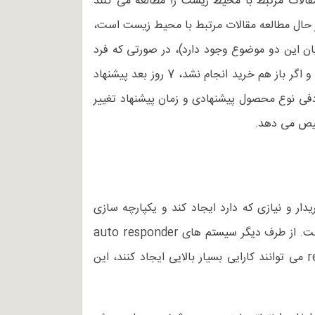
لات مرتبط با محیط زیست را مطالعه می کنند
در حال مطالعه مقالات مرتبط با محیط زیست است،
میان این دو موضوع وجود دارد)، در صورتی که فرد
مورد نظر گلدان فوق را خریداری نکرد، 3 روز بعد برای او ایمیلی ارسال می شود و در آن پیشنهاد ویژه خرید قرار می گیرد و اگر باز هم خرید انجام نشد، 7 روز بعد پیشنهاد
دفی نوع محصول پیشنهادی و زمان پیشنهاد تغییر
خیص می دهد.
اشناخته ای بین رفتار خریدار و نیازی که دارد ایجاد کند و یکپارچه سازی
فرآیندهای خرید و سیستم های پیشنهاد دهنده خودکار تاثیر بالایی در افزایش فروش فروشگاه های اینترنتی خواهد داشت. از طرف دیگر سیستم های auto responder
که به صورت خودکار پیام برای کاربران ارسال می کنند، با ردگیری رفتار کاربر و استفاده از سیستم های recommender می توانند کارایی بسیار بالایی ایجاد کنند، این