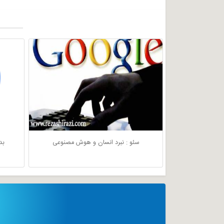
سئو : نبرد انسان و هوش مصنوعی
بد