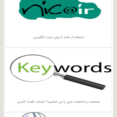
استفاده از دامنه ir برای سایت انگلیسی
لخخلمث و لخخلمث.زخئ را می شناسید؟ انتخاب کلمات کلیدی