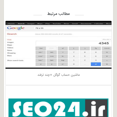
مطالب مرتبط
ماشین حساب گوگل +چند ترفند