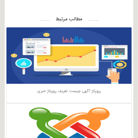
مطالب مرتبط
رپورتاژ آگهی چیست: تعریف رپورتاژ خبری