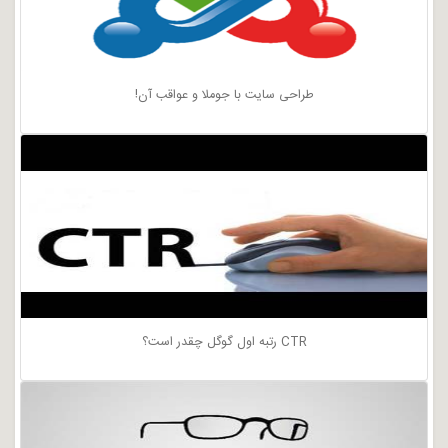
طراحی سایت با جوملا و عواقب آن!
CTR رتبه اول گوگل چقدر است؟